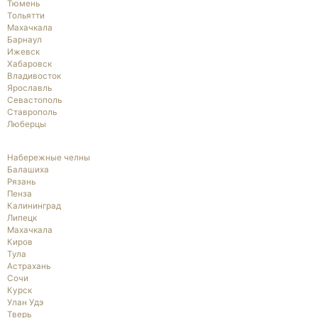
Тюмень
Тольятти
Махачкала
Барнаул
Ижевск
Хабаровск
Владивосток
Ярославль
Севастополь
Ставрополь
Люберцы
Набережные челны
Балашиха
Рязань
Пенза
Калининград
Липецк
Махачкала
Киров
Тула
Астрахань
Сочи
Курск
Улан Удэ
Тверь