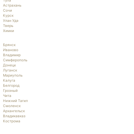
Тула
Астрахань
Сочи
Курск
Улан Удэ
Тверь
Химки
Брянск
Иваново
Владимир
Симферополь
Донецк
Луганск
Мариуполь
Калуга
Белгород
Грозный
Чита
Нижний Тагил
Смоленск
Архангельск
Владикавказ
Кострома