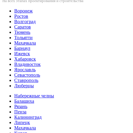
На всех этапах проектирования и строительства
Воронеж
Ростов
Волгоград
Саратов
Тюмень
Тольятти
Махачкала
Барнаул
Ижевск
Хабаровск
Владивосток
Ярославль
Севастополь
Ставрополь
Люберцы
Набережные челны
Балашиха
Рязань
Пенза
Калининград
Липецк
Махачкала