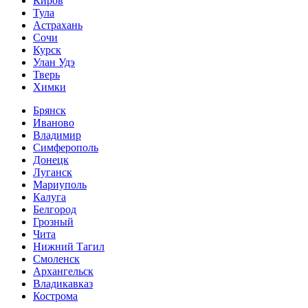
Киров
Тула
Астрахань
Сочи
Курск
Улан Удэ
Тверь
Химки
Брянск
Иваново
Владимир
Симферополь
Донецк
Луганск
Мариуполь
Калуга
Белгород
Грозный
Чита
Нижний Тагил
Смоленск
Архангельск
Владикавказ
Кострома