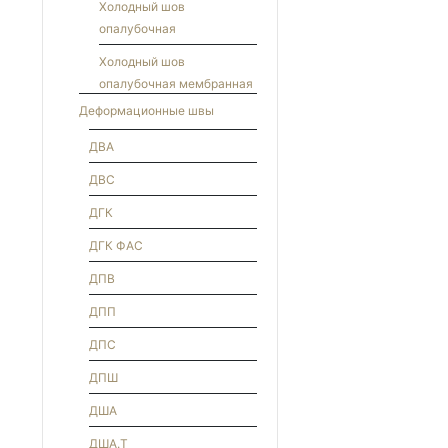
Холодный шов
опалубочная
Холодный шов
опалубочная мембранная
Деформационные швы
ДВА
ДВС
ДГК
ДГК ФАС
ДПВ
ДПП
ДПС
ДПШ
ДША
ДША.Т