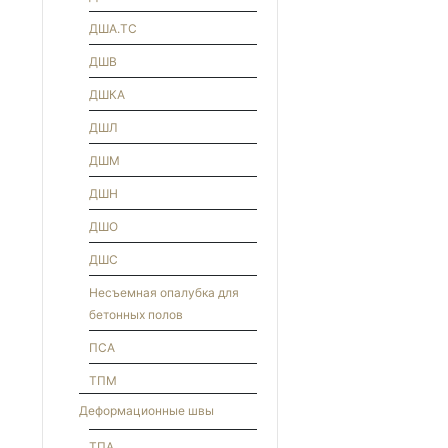
ДША.ТС
ДШВ
ДШКА
ДШЛ
ДШМ
ДШН
ДШО
ДШС
Несъемная опалубка для
бетонных полов
ПСА
ТПМ
Деформационные швы
ТПА