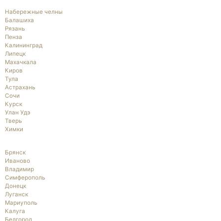
Набережные челны
Балашиха
Рязань
Пенза
Калининград
Липецк
Махачкала
Киров
Тула
Астрахань
Сочи
Курск
Улан Удэ
Тверь
Химки
Брянск
Иваново
Владимир
Симферополь
Донецк
Луганск
Мариуполь
Калуга
Белгород