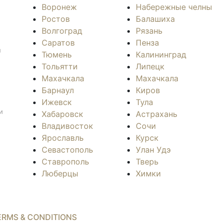
Воронеж
Набережные челны
Ростов
Балашиха
Волгоград
Рязань
Саратов
Пенза
л
Тюмень
Калининград
Тольятти
Липецк
Махачкала
Махачкала
Барнаул
Киров
Ижевск
Тула
и
Хабаровск
Астрахань
Владивосток
Сочи
Ярославль
Курск
Севастополь
Улан Удэ
Ставрополь
Тверь
Люберцы
Химки
ERMS & CONDITIONS