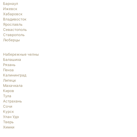
Барнаул
Ижевск
Хабаровск
Владивосток
Ярославль
Севастополь
Ставрополь
Люберцы
Набережные челны
Балашиха
Рязань
Пенза
Калининград
Липецк
Махачкала
Киров
Тула
Астрахань
Сочи
Курск
Улан Удэ
Тверь
Химки