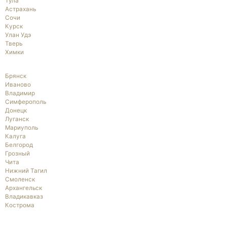
Тула
Астрахань
Сочи
Курск
Улан Удэ
Тверь
Химки
Брянск
Иваново
Владимир
Симферополь
Донецк
Луганск
Мариуполь
Калуга
Белгород
Грозный
Чита
Нижний Тагил
Смоленск
Архангельск
Владикавказ
Кострома