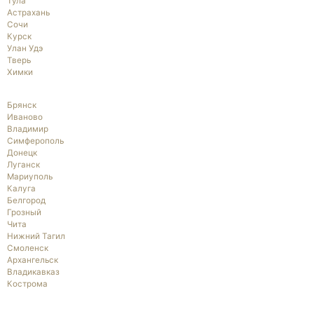
Тула
Астрахань
Сочи
Курск
Улан Удэ
Тверь
Химки
Брянск
Иваново
Владимир
Симферополь
Донецк
Луганск
Мариуполь
Калуга
Белгород
Грозный
Чита
Нижний Тагил
Смоленск
Архангельск
Владикавказ
Кострома