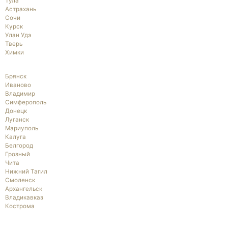
Тула
Астрахань
Сочи
Курск
Улан Удэ
Тверь
Химки
Брянск
Иваново
Владимир
Симферополь
Донецк
Луганск
Мариуполь
Калуга
Белгород
Грозный
Чита
Нижний Тагил
Смоленск
Архангельск
Владикавказ
Кострома