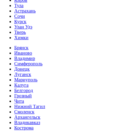
Киров
Тула
Астрахань
Сочи
Курск
Улан Удэ
Тверь
Химки
Брянск
Иваново
Владимир
Симферополь
Донецк
Луганск
Мариуполь
Калуга
Белгород
Грозный
Чита
Нижний Тагил
Смоленск
Архангельск
Владикавказ
Кострома