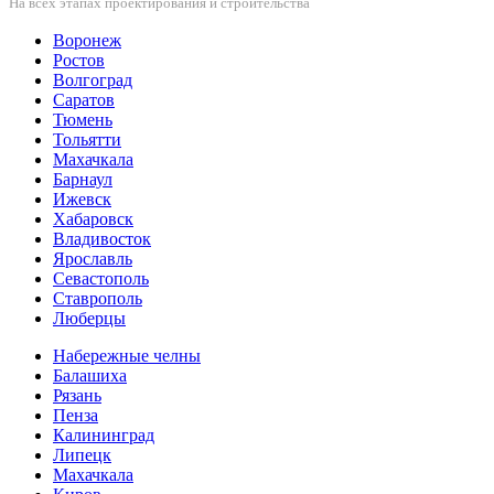
На всех этапах проектирования и строительства
Воронеж
Ростов
Волгоград
Саратов
Тюмень
Тольятти
Махачкала
Барнаул
Ижевск
Хабаровск
Владивосток
Ярославль
Севастополь
Ставрополь
Люберцы
Набережные челны
Балашиха
Рязань
Пенза
Калининград
Липецк
Махачкала