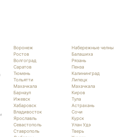
Воронеж
Набережные челны
Ростов
Балашиха
Волгоград
Рязань
Саратов
Пенза
Тюмень
Калининград
л
Тольятти
Липецк
Махачкала
Махачкала
Барнаул
Киров
Ижевск
Тула
Хабаровск
Астрахань
Владивосток
Сочи
и
Ярославль
Курск
Севастополь
Улан Удэ
Ставрополь
Тверь