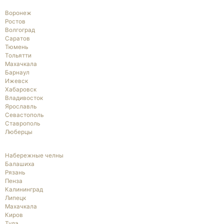
Воронеж
Ростов
Волгоград
Саратов
Тюмень
Тольятти
Махачкала
Барнаул
Ижевск
Хабаровск
Владивосток
Ярославль
Севастополь
Ставрополь
Люберцы
Набережные челны
Балашиха
Рязань
Пенза
Калининград
Липецк
Махачкала
Киров
Тула