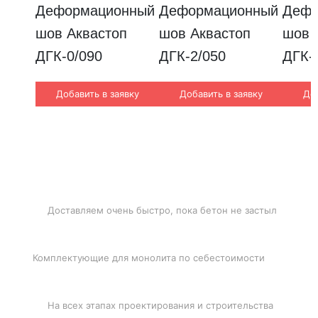
Деформационный 
Деформационный 
Дефо
шов Аквастоп 
шов Аквастоп 
шов А
ДГК-0/090
ДГК-2/050
ДГК-
Добавить в заявку
Добавить в заявку
Доб
БЫСТРАЯ ДОСТАВКА
Доставляем очень быстро, пока бетон не застыл
ЛУЧШИЕ ЦЕНЫ
Комплектующие для монолита по себестоимости
ПОДДЕРЖКА
На всех этапах проектирования и строительства