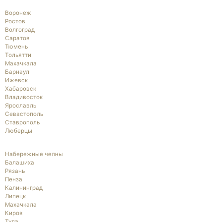
Воронеж
Ростов
Волгоград
Саратов
Тюмень
Тольятти
Махачкала
Барнаул
Ижевск
Хабаровск
Владивосток
Ярославль
Севастополь
Ставрополь
Люберцы
Набережные челны
Балашиха
Рязань
Пенза
Калининград
Липецк
Махачкала
Киров
Тула