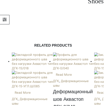
Shoes
RELATED PRODUCTS
Read More
ДГК
,
Деформационные
швы
Деформационный 
Read More
Read 
шов Аквастоп 
ДГК
,
Деформационные
ДГК
,
Де
швы
швы