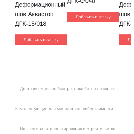
ДГК-0/040
Деформационный 
Дефо
шов Аквастоп 
шов А
Добавить в заявку
ДГК-15/018
ДГК-
Добавить в заявку
Доб
БЫСТРАЯ ДОСТАВКА
Доставляем очень быстро, пока бетон не застыл
ЛУЧШИЕ ЦЕНЫ
Комплектующие для монолита по себестоимости
ПОДДЕРЖКА
На всех этапах проектирования и строительства