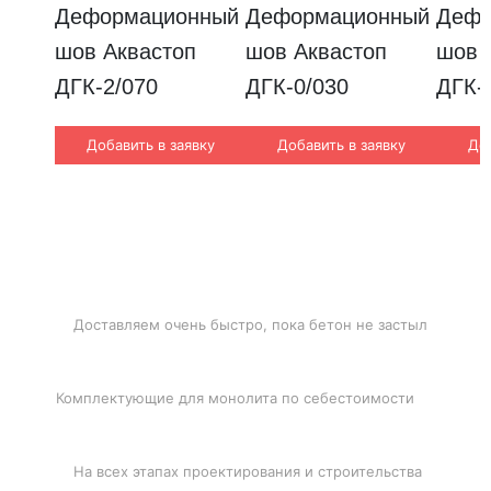
Деформационный 
Деформационный 
Дефо
шов Аквастоп 
шов Аквастоп 
шов А
ДГК-2/070
ДГК-0/030
ДГК-
Добавить в заявку
Добавить в заявку
Доб
БЫСТРАЯ ДОСТАВКА
Доставляем очень быстро, пока бетон не застыл
ЛУЧШИЕ ЦЕНЫ
Комплектующие для монолита по себестоимости
ПОДДЕРЖКА
На всех этапах проектирования и строительства