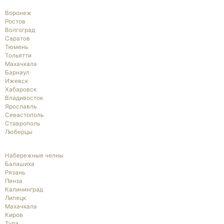
Воронеж
Ростов
Волгоград
Саратов
Тюмень
Тольятти
Махачкала
Барнаул
Ижевск
Хабаровск
Владивосток
Ярославль
Севастополь
Ставрополь
Люберцы
Набережные челны
Балашиха
Рязань
Пенза
Калининград
Липецк
Махачкала
Киров
Тула