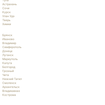
Тула
Астрахань
Сочи
Курск
Улан Удэ
Тверь
Химки
Брянск
Иваново
Владимир
Симферополь
Донецк
Луганск
Мариуполь
Калуга
Белгород
Грозный
Чита
Нижний Тагил
Смоленск
Архангельск
Владикавказ
Кострома