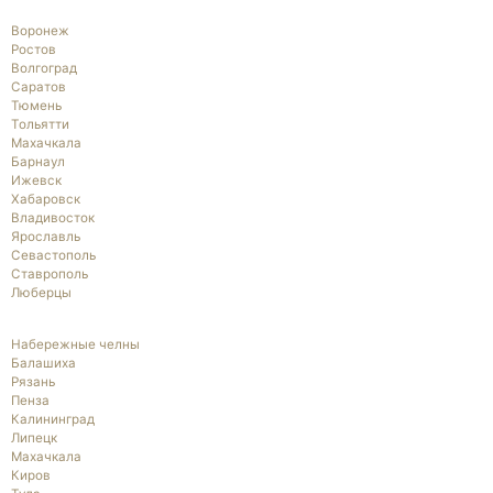
Воронеж
Ростов
Волгоград
Саратов
Тюмень
Тольятти
Махачкала
Барнаул
Ижевск
Хабаровск
Владивосток
Ярославль
Севастополь
Ставрополь
Люберцы
Набережные челны
Балашиха
Рязань
Пенза
Калининград
Липецк
Махачкала
Киров