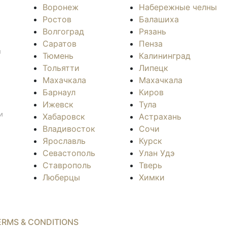
Воронеж
Набережные челны
Ростов
Балашиха
Волгоград
Рязань
Саратов
Пенза
л
Тюмень
Калининград
Тольятти
Липецк
Махачкала
Махачкала
Барнаул
Киров
Ижевск
Тула
и
Хабаровск
Астрахань
Владивосток
Сочи
Ярославль
Курск
Севастополь
Улан Удэ
Ставрополь
Тверь
Люберцы
Химки
ERMS & CONDITIONS