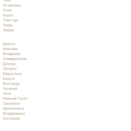
Тула
Астрахань
Сочи
Курск
Улан Удэ
Тверь
Химки
Брянск
Иваново
Владимир
Симферополь
Донецк
Луганск
Мариуполь
Калуга
Белгород
Грозный
Чита
Нижний Тагил
Смоленск
Архангельск
Владикавказ
Кострома