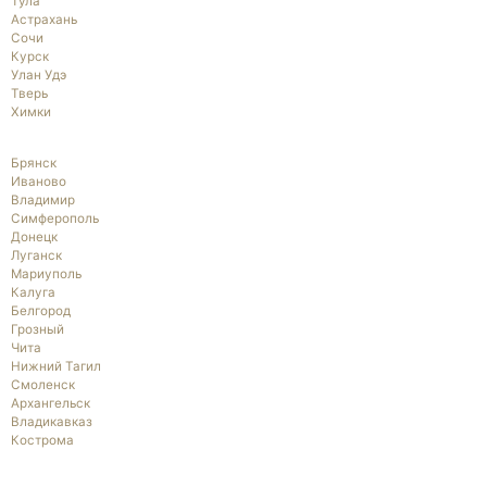
Тула
Астрахань
Сочи
Курск
Улан Удэ
Тверь
Химки
Брянск
Иваново
Владимир
Симферополь
Донецк
Луганск
Мариуполь
Калуга
Белгород
Грозный
Чита
Нижний Тагил
Смоленск
Архангельск
Владикавказ
Кострома