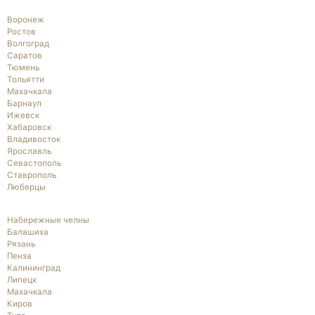
Воронеж
Ростов
Волгоград
Саратов
Тюмень
Тольятти
Махачкала
Барнаул
Ижевск
Хабаровск
Владивосток
Ярославль
Севастополь
Ставрополь
Люберцы
Набережные челны
Балашиха
Рязань
Пенза
Калининград
Липецк
Махачкала
Киров