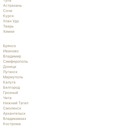
Тула
Астрахань
Сочи
Курск
Улан Удэ
Тверь
Химки
Брянск
Иваново
Владимир
Симферополь
Донецк
Луганск
Мариуполь
Калуга
Белгород
Грозный
Чита
Нижний Тагил
Смоленск
Архангельск
Владикавказ
Кострома