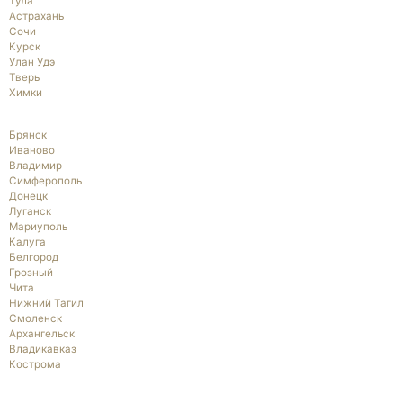
Тула
Астрахань
Сочи
Курск
Улан Удэ
Тверь
Химки
Брянск
Иваново
Владимир
Симферополь
Донецк
Луганск
Мариуполь
Калуга
Белгород
Грозный
Чита
Нижний Тагил
Смоленск
Архангельск
Владикавказ
Кострома