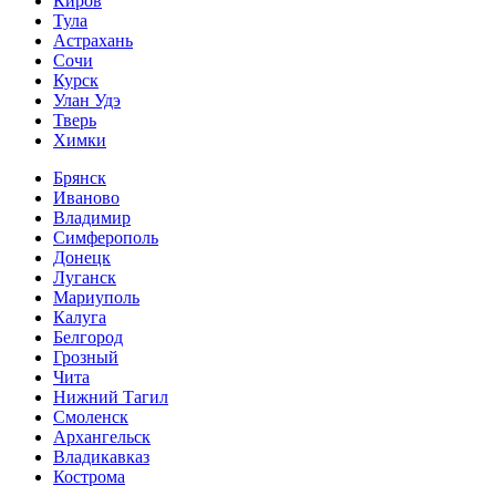
Киров
Тула
Астрахань
Сочи
Курск
Улан Удэ
Тверь
Химки
Брянск
Иваново
Владимир
Симферополь
Донецк
Луганск
Мариуполь
Калуга
Белгород
Грозный
Чита
Нижний Тагил
Смоленск
Архангельск
Владикавказ
Кострома