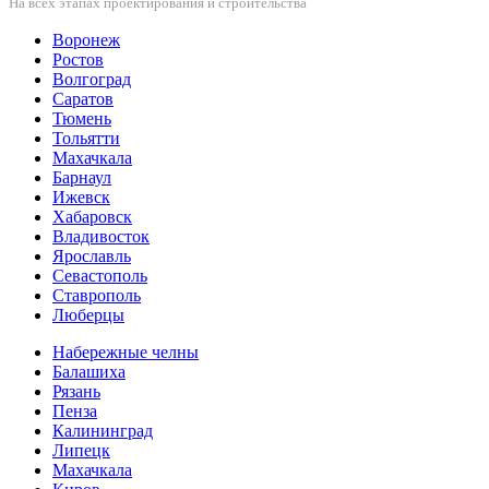
На всех этапах проектирования и строительства
Воронеж
Ростов
Волгоград
Саратов
Тюмень
Тольятти
Махачкала
Барнаул
Ижевск
Хабаровск
Владивосток
Ярославль
Севастополь
Ставрополь
Люберцы
Набережные челны
Балашиха
Рязань
Пенза
Калининград
Липецк
Махачкала