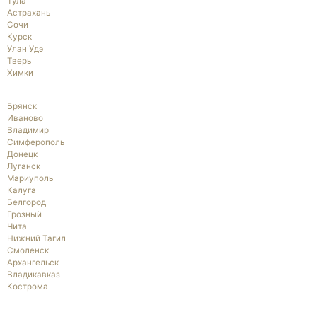
Тула
Астрахань
Сочи
Курск
Улан Удэ
Тверь
Химки
Брянск
Иваново
Владимир
Симферополь
Донецк
Луганск
Мариуполь
Калуга
Белгород
Грозный
Чита
Нижний Тагил
Смоленск
Архангельск
Владикавказ
Кострома