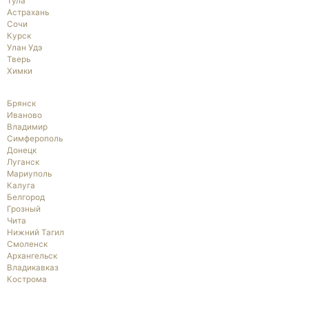
Тула
Астрахань
Сочи
Курск
Улан Удэ
Тверь
Химки
Брянск
Иваново
Владимир
Симферополь
Донецк
Луганск
Мариуполь
Калуга
Белгород
Грозный
Чита
Нижний Тагил
Смоленск
Архангельск
Владикавказ
Кострома