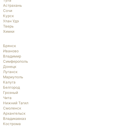
Тула
Астрахань
Сочи
Курск
Улан Удэ
Тверь
Химки
Брянск
Иваново
Владимир
Симферополь
Донецк
Луганск
Мариуполь
Калуга
Белгород
Грозный
Чита
Нижний Тагил
Смоленск
Архангельск
Владикавказ
Кострома