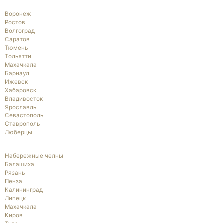
Воронеж
Ростов
Волгоград
Саратов
Тюмень
Тольятти
Махачкала
Барнаул
Ижевск
Хабаровск
Владивосток
Ярославль
Севастополь
Ставрополь
Люберцы
Набережные челны
Балашиха
Рязань
Пенза
Калининград
Липецк
Махачкала
Киров