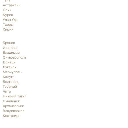
Тула
Астрахань
Сочи
Курск
Улан Удэ
Тверь
Химки
Брянск
Иваново
Владимир
Симферополь
Донецк
Луганск
Мариуполь
Калуга
Белгород
Грозный
Чита
Нижний Тагил
Смоленск
Архангельск
Владикавказ
Кострома