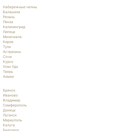
Набережные челны
Балашиха
Рязань
Пенза
Калининград
Липецк
Махачкала
Киров
Тула
Астрахань
Сочи
Курск
Улан Удэ
Тверь
Химки
Брянск
Иваново
Владимир
Симферополь
Донецк
Луганск
Мариуполь
Калуга
Белгород