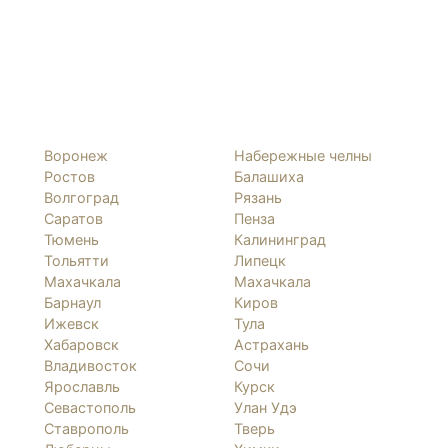
Воронеж
Набережные челны
Ростов
Балашиха
Волгоград
Рязань
Саратов
Пенза
Тюмень
Калининград
Тольятти
Липецк
Махачкала
Махачкала
Барнаул
Киров
Ижевск
Тула
Хабаровск
Астрахань
Владивосток
Сочи
Ярославль
Курск
Севастополь
Улан Удэ
Ставрополь
Тверь