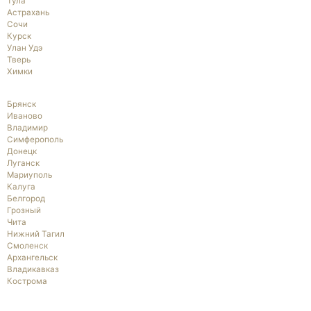
Тула
Астрахань
Сочи
Курск
Улан Удэ
Тверь
Химки
Брянск
Иваново
Владимир
Симферополь
Донецк
Луганск
Мариуполь
Калуга
Белгород
Грозный
Чита
Нижний Тагил
Смоленск
Архангельск
Владикавказ
Кострома