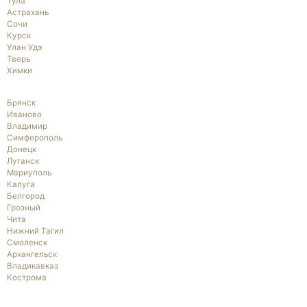
Тула
Астрахань
Сочи
Курск
Улан Удэ
Тверь
Химки
Брянск
Иваново
Владимир
Симферополь
Донецк
Луганск
Мариуполь
Калуга
Белгород
Грозный
Чита
Нижний Тагил
Смоленск
Архангельск
Владикавказ
Кострома