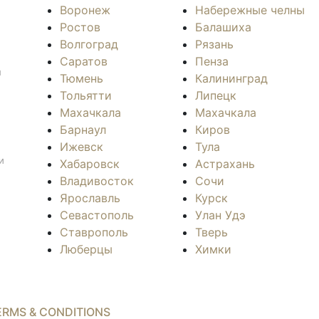
Воронеж
Набережные челны
Ростов
Балашиха
Волгоград
Рязань
Саратов
Пенза
л
Тюмень
Калининград
Тольятти
Липецк
Махачкала
Махачкала
Барнаул
Киров
Ижевск
Тула
и
Хабаровск
Астрахань
Владивосток
Сочи
Ярославль
Курск
Севастополь
Улан Удэ
Ставрополь
Тверь
Люберцы
Химки
ERMS & CONDITIONS