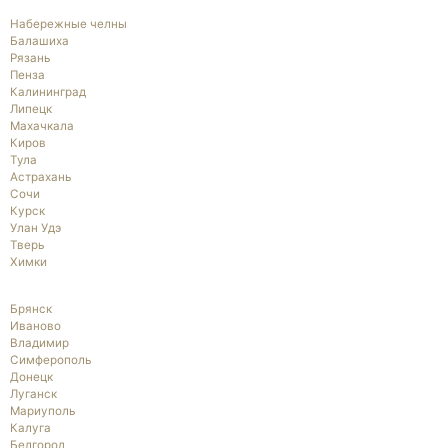
Набережные челны
Балашиха
Рязань
Пенза
Калининград
Липецк
Махачкала
Киров
Тула
Астрахань
Сочи
Курск
Улан Удэ
Тверь
Химки
Брянск
Иваново
Владимир
Симферополь
Донецк
Луганск
Мариуполь
Калуга
Белгород