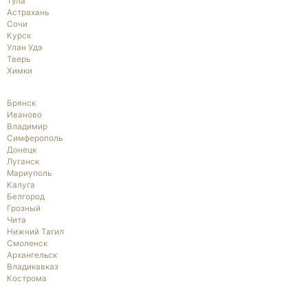
Тула
Астрахань
Сочи
Курск
Улан Удэ
Тверь
Химки
Брянск
Иваново
Владимир
Симферополь
Донецк
Луганск
Мариуполь
Калуга
Белгород
Грозный
Чита
Нижний Тагил
Смоленск
Архангельск
Владикавказ
Кострома