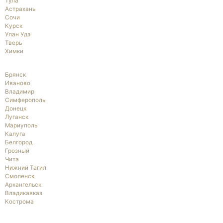
Тула
Астрахань
Сочи
Курск
Улан Удэ
Тверь
Химки
Брянск
Иваново
Владимир
Симферополь
Донецк
Луганск
Мариуполь
Калуга
Белгород
Грозный
Чита
Нижний Тагил
Смоленск
Архангельск
Владикавказ
Кострома