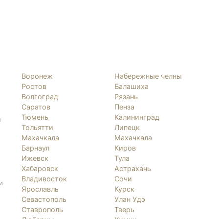
Воронеж
Набережные челны
Ростов
Балашиха
Волгоград
Рязань
Саратов
Пенза
Тюмень
Калининград
л
Тольятти
Липецк
Махачкала
Махачкала
Барнаул
Киров
Ижевск
Тула
Хабаровск
Астрахань
Владивосток
Сочи
и
Ярославль
Курск
Севастополь
Улан Удэ
Ставрополь
Тверь