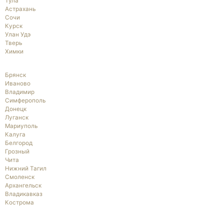
Тула
Астрахань
Сочи
Курск
Улан Удэ
Тверь
Химки
Брянск
Иваново
Владимир
Симферополь
Донецк
Луганск
Мариуполь
Калуга
Белгород
Грозный
Чита
Нижний Тагил
Смоленск
Архангельск
Владикавказ
Кострома