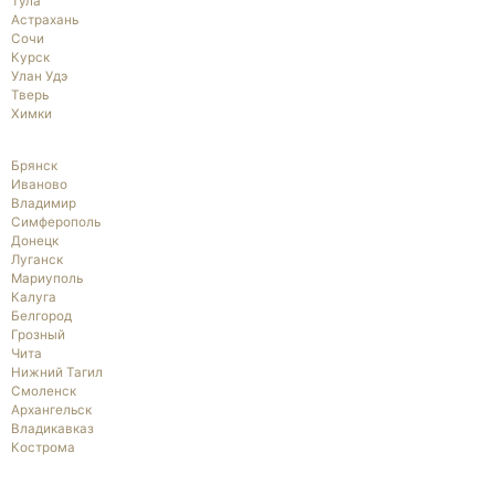
Тула
Астрахань
Сочи
Курск
Улан Удэ
Тверь
Химки
Брянск
Иваново
Владимир
Симферополь
Донецк
Луганск
Мариуполь
Калуга
Белгород
Грозный
Чита
Нижний Тагил
Смоленск
Архангельск
Владикавказ
Кострома