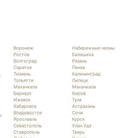
Воронеж
Набережные челны
Ростов
Балашиха
Волгоград
Рязань
Саратов
Пенза
Тюмень
Калининград
л
Тольятти
Липецк
Махачкала
Махачкала
Барнаул
Киров
Ижевск
Тула
Хабаровск
Астрахань
Владивосток
Сочи
и
Ярославль
Курск
Севастополь
Улан Удэ
Ставрополь
Тверь