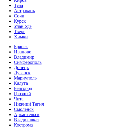
Киров
Тула
Астрахань
Сочи
Курск
Улан Удэ
Тверь
Химки
Брянск
Иваново
Владимир
Симферополь
Донецк
Луганск
Мариуполь
Калуга
Белгород
Грозный
Чита
Нижний Тагил
Смоленск
Архангельск
Владикавказ
Кострома