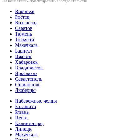
На всех этапах проектирования и строительства
Воронеж
Ростов
Волгоград
Саратов
Тюмень
Тольятти
Махачкала
Барнаул
Ижевск
Хабаровск
Владивосток
Ярославль
Севастополь
Ставрополь
Люберцы
Набережные челны
Балашиха
Рязань
Пенза
Калининград
Липецк
Махачкала