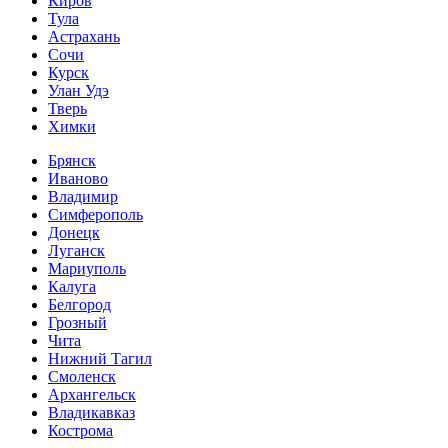
Киров
Тула
Астрахань
Сочи
Курск
Улан Удэ
Тверь
Химки
Брянск
Иваново
Владимир
Симферополь
Донецк
Луганск
Мариуполь
Калуга
Белгород
Грозный
Чита
Нижний Тагил
Смоленск
Архангельск
Владикавказ
Кострома