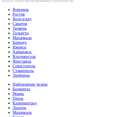
На всех этапах проектирования и строительства
Воронеж
Ростов
Волгоград
Саратов
Тюмень
Тольятти
Махачкала
Барнаул
Ижевск
Хабаровск
Владивосток
Ярославль
Севастополь
Ставрополь
Люберцы
Набережные челны
Балашиха
Рязань
Пенза
Калининград
Липецк
Махачкала