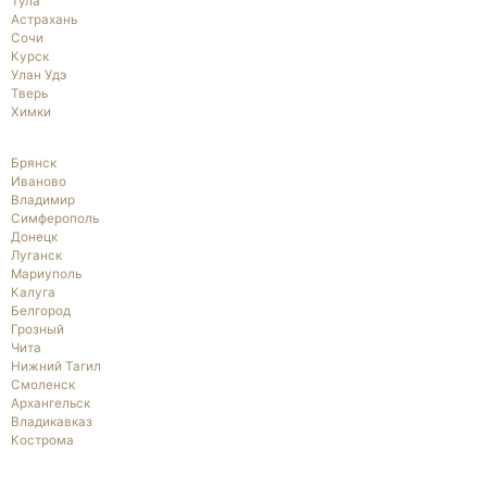
Тула
Астрахань
Сочи
Курск
Улан Удэ
Тверь
Химки
Брянск
Иваново
Владимир
Симферополь
Донецк
Луганск
Мариуполь
Калуга
Белгород
Грозный
Чита
Нижний Тагил
Смоленск
Архангельск
Владикавказ
Кострома