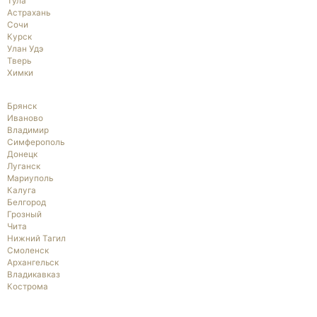
Тула
Астрахань
Сочи
Курск
Улан Удэ
Тверь
Химки
Брянск
Иваново
Владимир
Симферополь
Донецк
Луганск
Мариуполь
Калуга
Белгород
Грозный
Чита
Нижний Тагил
Смоленск
Архангельск
Владикавказ
Кострома