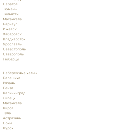
Саратов
Тюмень
Тольятти
Махачкала
Барнаул
Ижевск
Хабаровск
Владивосток
Ярославль
Севастополь
Ставрополь
Люберцы
Набережные челны
Балашиха
Рязань
Пенза
Калининград
Липецк
Махачкала
Киров
Тула
Астрахань
Сочи
Курск