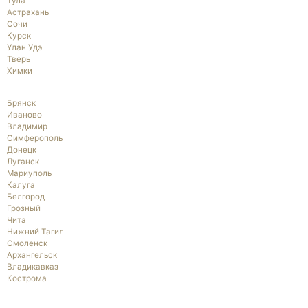
Тула
Астрахань
Сочи
Курск
Улан Удэ
Тверь
Химки
Брянск
Иваново
Владимир
Симферополь
Донецк
Луганск
Мариуполь
Калуга
Белгород
Грозный
Чита
Нижний Тагил
Смоленск
Архангельск
Владикавказ
Кострома