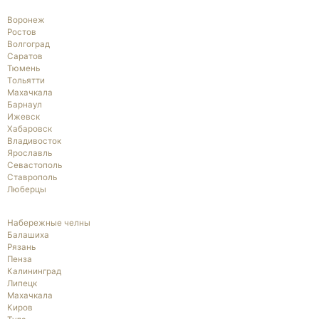
Воронеж
Ростов
Волгоград
Саратов
Тюмень
Тольятти
Махачкала
Барнаул
Ижевск
Хабаровск
Владивосток
Ярославль
Севастополь
Ставрополь
Люберцы
Набережные челны
Балашиха
Рязань
Пенза
Калининград
Липецк
Махачкала
Киров