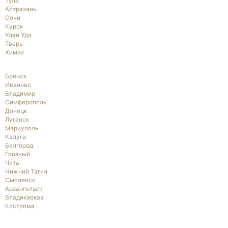
Тула
Астрахань
Сочи
Курск
Улан Удэ
Тверь
Химки
Брянск
Иваново
Владимир
Симферополь
Донецк
Луганск
Мариуполь
Калуга
Белгород
Грозный
Чита
Нижний Тагил
Смоленск
Архангельск
Владикавказ
Кострома