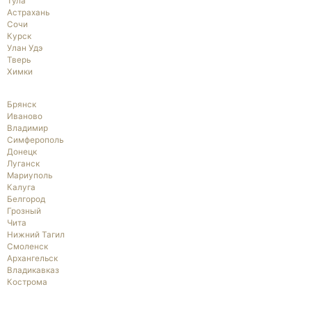
Тула
Астрахань
Сочи
Курск
Улан Удэ
Тверь
Химки
Брянск
Иваново
Владимир
Симферополь
Донецк
Луганск
Мариуполь
Калуга
Белгород
Грозный
Чита
Нижний Тагил
Смоленск
Архангельск
Владикавказ
Кострома