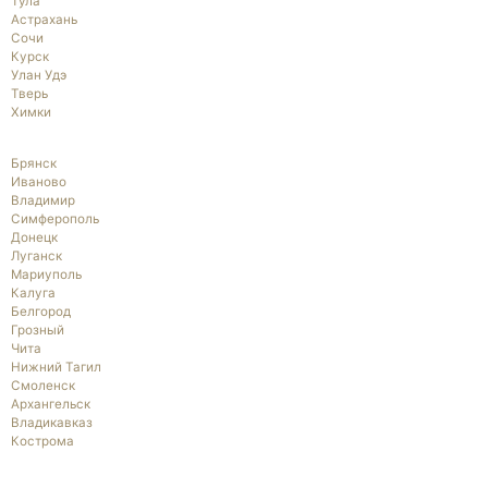
Тула
Астрахань
Сочи
Курск
Улан Удэ
Тверь
Химки
Брянск
Иваново
Владимир
Симферополь
Донецк
Луганск
Мариуполь
Калуга
Белгород
Грозный
Чита
Нижний Тагил
Смоленск
Архангельск
Владикавказ
Кострома