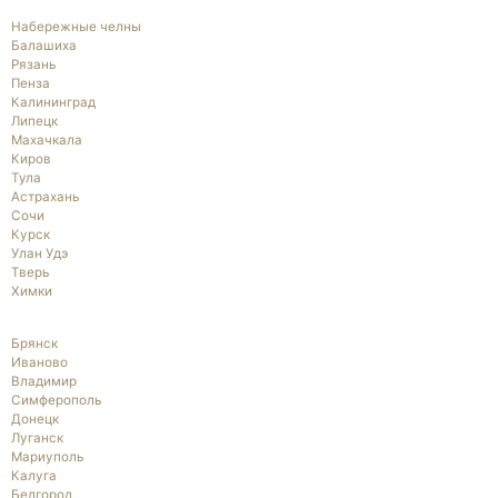
Набережные челны
Балашиха
Рязань
Пенза
Калининград
Липецк
Махачкала
Киров
Тула
Астрахань
Сочи
Курск
Улан Удэ
Тверь
Химки
Брянск
Иваново
Владимир
Симферополь
Донецк
Луганск
Мариуполь
Калуга
Белгород