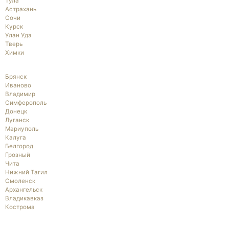
Тула
Астрахань
Сочи
Курск
Улан Удэ
Тверь
Химки
Брянск
Иваново
Владимир
Симферополь
Донецк
Луганск
Мариуполь
Калуга
Белгород
Грозный
Чита
Нижний Тагил
Смоленск
Архангельск
Владикавказ
Кострома