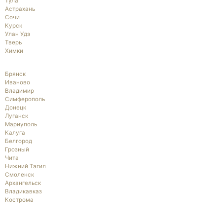
Тула
Астрахань
Сочи
Курск
Улан Удэ
Тверь
Химки
Брянск
Иваново
Владимир
Симферополь
Донецк
Луганск
Мариуполь
Калуга
Белгород
Грозный
Чита
Нижний Тагил
Смоленск
Архангельск
Владикавказ
Кострома